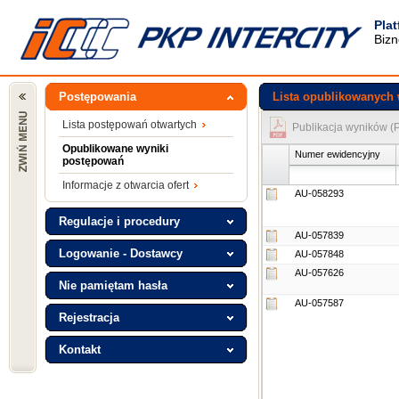
Pla
Bizn
Postępowania
Lista opublikowanych
Lista postępowań otwartych
Publikacja wyników (
Opublikowane wyniki
Numer ewidencyjny
postępowań
Informacje z otwarcia ofert
AU-058293
Regulacje i procedury
AU-057839
Logowanie - Dostawcy
AU-057848
AU-057626
Nie pamiętam hasła
AU-057587
Rejestracja
Kontakt