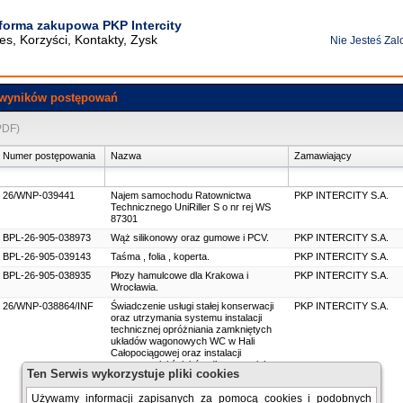
tforma zakupowa PKP Intercity
es, Korzyści, Kontakty, Zysk
Nie Jesteś Za
 wyników postępowań
PDF)
Numer postępowania
Nazwa
Zamawiający
26/WNP-039441
Najem samochodu Ratownictwa
PKP INTERCITY S.A.
Technicznego UniRiller S o nr rej WS
87301
BPL-26-905-038973
Wąż silikonowy oraz gumowe i PCV.
PKP INTERCITY S.A.
BPL-26-905-039143
Taśma , folia , koperta.
PKP INTERCITY S.A.
BPL-26-905-038935
Płozy hamulcowe dla Krakowa i
PKP INTERCITY S.A.
Wrocławia.
26/WNP-038864/INF
Świadczenie usługi stałej konserwacji
PKP INTERCITY S.A.
oraz utrzymania systemu instalacji
technicznej opróżniania zamkniętych
układów wagonowych WC w Hali
Całopociągowej oraz instalacji
oczyszczalni ścieków dla stanowiska
Ten Serwis wykorzystuje pliki cookies
czyszczeń okresowych wagonów oraz
instalacji oczyszczalni kontenerowej
Używamy informacji zapisanych za pomocą cookies i podobnych
wody obiegowej na bocznicy kolejowej