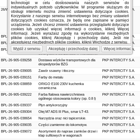
technologii w celu dostosowania naszych serwisów do
Warszawa Grochów
indywidualnych potrzeb użytkowników. W programie służącym do
26/WNP-038869/INF
Świadczenie usług serwisowych,
PKP INTERCITY S.A.
obsługi internetu można zmienić ustawienia dotyczące cookies.
konserwacyjnych oraz napraw
Korzystanie z naszego serwisu internetowego bez zmiany ustawień
awaryjnych infrastruktury
dotyczących cookies oznacza, że będą one zapisane w pamięci
magazynowania i dystrybucji paliw dla
urządzenia. Jeżeli chcesz zmienić ustawienia przeglądarki dotyczące
PKP Intercity S.A. znajdujących się na
cookies lub uzyskać więcej informacji o cookies, kliknij Więcej
terenach Zakładów Spółki
informacji. Jeżeli wyrażasz zgodę na wykorzystanie niezbędnych
BPL-26-905-039375
Koszulki termoizolacyjne
PKP INTERCITY S.A.
plików cookies, kliknij Akceptuję i przechodzę dalej. Jeśli nie
akceptujesz niezbędnych plików cookies, kliknij Wychodzę z serwisu.
BPL-26-905-039359
Akcesoria spawalnicze 1.
PKP INTERCITY S.A.
Wyjdź z serwisu
Akceptuję i przechodzę dalej
Więcej informacji
BPL-26-905-039020
Szafka metalowa wewnętrzna do
PKP INTERCITY S.A.
defibrylatora dla Zakładu w Warszawie.
BPL-26-905-039258
Dostawa wózków transportowych dla
PKP INTERCITY S.A.
ekspedytorów BZG
BPL-26-905-039005
Zawór ssawny i tłoczny.
PKP INTERCITY S.A.
BPL-26-905-039151
Farby do metalu
PKP INTERCITY S.A.
BPL-26-905-038859
ORIGO E100 230V kuchenka
PKP INTERCITY S.A.
ceramiczna
BPL-26-905-039222
Farba ftalowa nawierzchniowa
PKP INTERCITY S.A.
ogólnego stosowania kolory (op. 0.8 l)
BPL-26-905-039337
Płyn antykorozyjny
PKP INTERCITY S.A.
BPL-26-905-039304
Olej M7 ADS III Plus, smar ŁT-43.
PKP INTERCITY S.A.
BPL-26-905-038654
Narzędzia oraz nici tapicerskie.
PKP INTERCITY S.A.
BPL-26-905-039035
Części zamienne do lokomotyw.
PKP INTERCITY S.A.
BPL-26-905-039072
Asortyment do napraw zamków drzwi i
PKP INTERCITY S.A.
klap sufitowych w wagonach