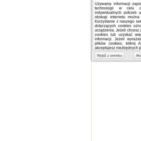
Używamy informacji zap
technologii w celu 
indywidualnych potrzeb 
obsługi internetu można
Korzystanie z naszego se
dotyczących cookies oz
urządzenia. Jeżeli chcesz 
cookies lub uzyskać więc
informacji. Jeżeli wyraż
plików cookies, kliknij 
akceptujesz niezbędnych pl
Wyjdź z serwisu
Akc