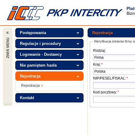
Pla
Bizn
Postępowania
Rejestracja
Weryfikacja istnienia firmy 
Regulacje i procedury
Rodzaj:
Logowanie - Dostawcy
Kraj:
*
Nie pamiętam hasła
Rejestracja
NIP/PESEL/FISKAL:
*
Rejestracja
Kod pocztowy:
*
Kontakt