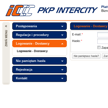
Pla
Bizn
Postępowania
Logowanie - Dostawcy
E-mail:
*
Regulacje i procedury
Hasło:
*
Logowanie - Dostawcy
Zapa
Logowanie - Dostawcy
Nie pamiętasz hasła?
Zar
Nie pamiętam hasła
Rejestracja
Kontakt