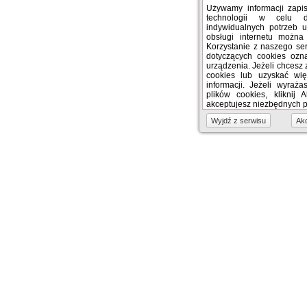
Używamy informacji zap
technologii w celu 
indywidualnych potrzeb 
obsługi internetu można
Korzystanie z naszego se
dotyczących cookies oz
urządzenia. Jeżeli chcesz 
cookies lub uzyskać więc
informacji. Jeżeli wyraż
plików cookies, kliknij 
akceptujesz niezbędnych pl
Wyjdź z serwisu
Akc